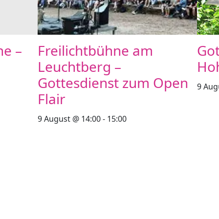
he –
Freilichtbühne am
Got
Leuchtberg –
Ho
Gottesdienst zum Open
9 Aug
Flair
9 August @ 14:00
-
15:00