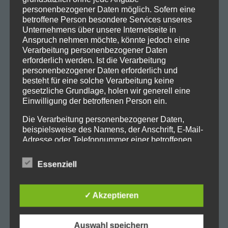
personenbezogener Daten möglich. Sofern eine
betroffene Person besondere Services unseres
Unternehmens über unsere Internetseite in
Anspruch nehmen möchte, könnte jedoch eine
Verarbeitung personenbezogener Daten
erforderlich werden. Ist die Verarbeitung
personenbezogener Daten erforderlich und
besteht für eine solche Verarbeitung keine
gesetzliche Grundlage, holen wir generell eine
Einwilligung der betroffenen Person ein.
Die Verarbeitung personenbezogener Daten,
beispielsweise des Namens, der Anschrift, E-Mail-
Adresse oder Telefonnummer einer betroffenen
Person, erfolgt stets im Einklang mit der
Datenschutz-Grundverordnung und in
Essenziell
Übereinstimmung mit den für uns geltenden
landesspezifischen Datenschutzbestimmungen.
Mittels dieser Datenschutzerklärung möchte unser
✓ Akzeptieren
Unternehmen die Öffentlichkeit über Art, Umfang
und Zweck der von uns erhobenen, genutzten und
verarbeiteten personenbezogenen Daten
Auswahl speichern