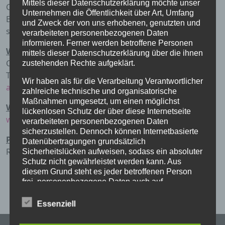
Mittels dieser Datenschutzerklärung möchte unser
Chorbild ist der Posaunenchor im Mai 2019 bei einer
Unternehmen die Öffentlichkeit über Art, Umfang
Bläserfreizeit, an der nicht alle teilnehmen konnten, zu
und Zweck der von uns erhobenen, genutzten und
sehen.
verarbeiteten personenbezogenen Daten
informieren. Ferner werden betroffene Personen
Weitere Informationen:
mittels dieser Datenschutzerklärung über die ihnen
Chorleiter Andreas Batram
zustehenden Rechte aufgeklärt.
Tel.: 05651/4742489
Wir haben als für die Verarbeitung Verantwortlicher
andreas.batram@ekkw.de
zahlreiche technische und organisatorische
Maßnahmen umgesetzt, um einen möglichst
Website:
lückenlosen Schutz der über diese Internetseite
www.Eschweger-Posaunenchor.de
verarbeiteten personenbezogenen Daten
sicherzustellen. Dennoch können Internetbasierte
Probenort:
Datenübertragungen grundsätzlich
Rosengasse 1, 37269 Eschwege
Sicherheitslücken aufweisen, sodass ein absoluter
Schutz nicht gewährleistet werden kann. Aus
diesem Grund steht es jeder betroffenen Person
frei, personenbezogene Daten auch auf
alternativen Wegen, beispielsweise telefonisch, an
uns zu übermitteln.
Essenziell
Begriffsbestimmungen