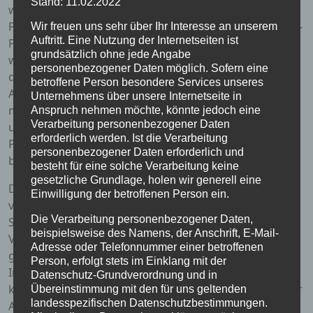
Stand: 11.02.2022
wurde der Posaunenchor mit der selten verliehenen
PRO-MUSICA-Plakette ausgezeichnet. Die PRO-MUSICA-
Wir freuen uns sehr über Ihr Interesse an unserem
Auftritt. Eine Nutzung der Internetseiten ist
Plakette -vom Amt des Bundespräsidenten gestiftet-
grundsätzlich ohne jede Angabe
wurde im Auftrag des hessischen Ministerpräsidenten
personenbezogener Daten möglich. Sofern eine
durch Landrat Stefan Reuß übergeben. Diese
betroffene Person besondere Services unseres
Auszeichnung wird nur Ensembles verliehen, die seit
Unternehmens über unsere Internetseite in
mindestens 100 Jahren nachweislich und
Anspruch nehmen möchte, könnte jedoch eine
Verarbeitung personenbezogener Daten
ununterbrochen bestehen. Nur sehr wenige
erforderlich werden. Ist die Verarbeitung
Posaunenchöre in unserer Region haben diese
personenbezogener Daten erforderlich und
besondere Auszeichnung bisher erhalten.
besteht für eine solche Verarbeitung keine
gesetzliche Grundlage, holen wir generell eine
Der Posaunenchor trifft sich in der Regel jeden Freitag
Einwilligung der betroffenen Person ein.
von 18-20 Uhr im Gemeindehaus der
Die Verarbeitung personenbezogener Daten,
Stadtkirchengemeinde, Rosengasse 1. Im
beispielsweise des Namens, der Anschrift, E-Mail-
Vorposaunenchor erhalten die Jungbläser, die schon im
Adresse oder Telefonnummer einer betroffenen
großen Chor mitblasen, zusätzliche Förderung.
Person, erfolgt stets im Einklang mit der
Interessierte Kinder, Jugendliche und Erwachsene
Datenschutz-Grundverordnung und in
können gegen einen geringen Beitrag unter erfahrener
Übereinstimmung mit den für uns geltenden
landesspezifischen Datenschutzbestimmungen.
Anleitung ein Blasinstrument erlernen. Auf dem