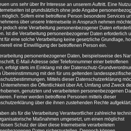
reuen uns sehr über Ihr Interesse an unserem Auftritt. Eine Nutz
nternetseiten ist grundsätzlich ohne jede Angabe personenbezo
 möglich. Sofern eine betroffene Person besondere Services u
nehmens über unsere Internetseite in Anspruch nehmen möchte
e jedoch eine Verarbeitung personenbezogener Daten erforderl
n. Ist die Verarbeitung personenbezogener Daten erforderlich 
ht für eine solche Verarbeitung keine gesetzliche Grundlage, ho
enerell eine Einwilligung der betroffenen Person ein.
erarbeitung personenbezogener Daten, beispielsweise des Na
nschrift, E-Mail-Adresse oder Telefonnummer einer betroffenen
n, erfolgt stets im Einklang mit der Datenschutz-Grundverordnu
n Übereinstimmung mit den für uns geltenden landesspezifisch
schutzbestimmungen. Mittels dieser Datenschutzerklärung mö
 Unternehmen die Öffentlichkeit über Art, Umfang und Zweck de
rhobenen, genutzten und verarbeiteten personenbezogenen Da
mieren. Ferner werden betroffene Personen mittels dieser
schutzerklärung über die ihnen zustehenden Rechte aufgeklärt
aben als für die Verarbeitung Verantwortlicher zahlreiche techn
rganisatorische Maßnahmen umgesetzt, um einen möglichst
nlosen Schutz der über diese Internetseite verarbeiteten
nenbezogenen Daten sicherzustellen. Dennoch können