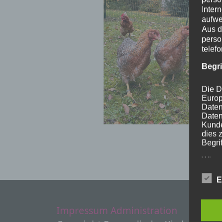
Inter
aufwe
Aus d
perso
telef
Begr
Die D
Europ
Daten
Daten
Kunde
dies 
Begrif
Wir v
folge
E
Impressum
Administration