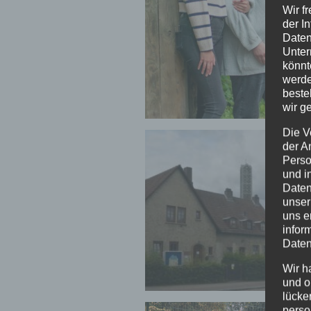
Wir f
der I
Daten
Unter
könnt
werde
beste
wir g
Die V
der A
Perso
und i
Daten
unser
uns e
infor
Daten
Wir h
und o
lücke
perso