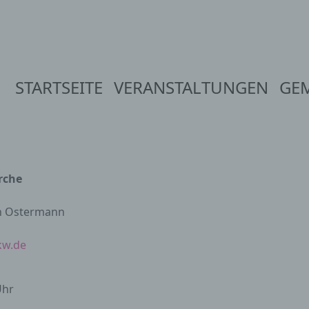
STARTSEITE
VERANSTALTUNGEN
GE
rche
in Ostermann
kw.de
Uhr