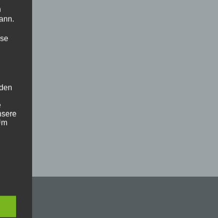
n
ann.
ise
 den
e
nsere
 Um