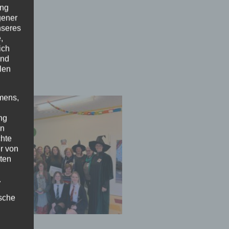
ung
gener
nseres
,
ich
und
len
mens,
ng
en
chte
r von
ten
.
ische