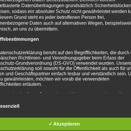
netbasierte Datenübertragungen grundsätzlich Sicherheitslücke
isen, sodass ein absoluter Schutz nicht gewährleistet werden k
iesem Grund steht es jeder betroffenen Person frei,
nenbezogene Daten auch auf alternativen Wegen, beispielswe
onisch, an uns zu übermitteln.
iffsbestimmungen
atenschutzerklärung beruht auf den Begrifflichkeiten, die durch
äischen Richtlinien- und Verordnungsgeber beim Erlass der
schutz-Grundverordnung (DS-GVO) verwendet wurden. Unser
schutzerklärung soll sowohl für die Öffentlichkeit als auch für u
n und Geschäftspartner einfach lesbar und verständlich sein.
zu gewährleisten, möchten wir vorab die verwendeten
flichkeiten erläutern.
erwenden in dieser Datenschutzerklärung unter anderem die
nden Begriffe:
ssenziell
a) personenbezogene Daten
✓ Akzeptieren