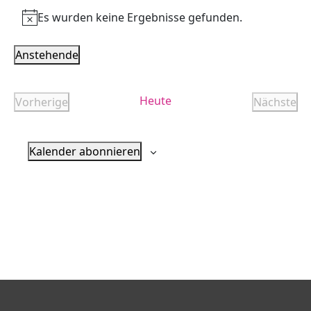
Es wurden keine Ergebnisse gefunden.
Hinweis
Anstehende
Datum
wählen.
Heute
Vorherige
Nächste
Veranstaltungen
Verans
Kalender abonnieren