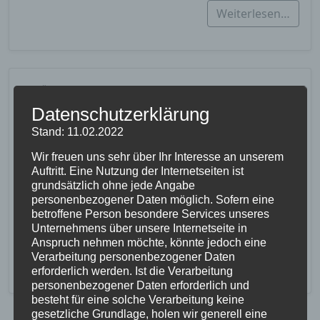
Weiterlesen…
6. März 2022
Weltgebetstag 2022 in der
Datenschutzerklärung
Auferstehungskirche
Stand: 11.02.2022
Wir freuen uns sehr über Ihr Interesse an unserem
In jedem Jahr am ersten Freitag im März findet der
Auftritt. Eine Nutzung der Internetseiten ist
ökumenisch verantwortete Weltgebetstag der
grundsätzlich ohne jede Angabe
Frauen statt. Ein Vorbereitungskomitee aus
personenbezogener Daten möglich. Sofern eine
England, Nordirland und…
betroffene Person besondere Services unseres
Unternehmens über unsere Internetseite in
Anspruch nehmen möchte, könnte jedoch eine
Weiterlesen…
Verarbeitung personenbezogener Daten
erforderlich werden. Ist die Verarbeitung
personenbezogener Daten erforderlich und
besteht für eine solche Verarbeitung keine
gesetzliche Grundlage, holen wir generell eine