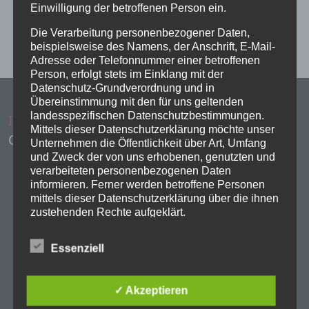
Einwilligung der betroffenen Person ein.
Die Verarbeitung personenbezogener Daten,
beispielsweise des Namens, der Anschrift, E-Mail-
Adresse oder Telefonnummer einer betroffenen
Person, erfolgt stets im Einklang mit der
Datenschutz-Grundverordnung und in
Übereinstimmung mit den für uns geltenden
landesspezifischen Datenschutzbestimmungen.
Impressum
Administration
Mittels dieser Datenschutzerklärung möchte unser
Copyright Evangelische Kirchen Eschwege
Unternehmen die Öffentlichkeit über Art, Umfang
und Zweck der von uns erhobenen, genutzten und
verarbeiteten personenbezogenen Daten
informieren. Ferner werden betroffene Personen
mittels dieser Datenschutzerklärung über die ihnen
zustehenden Rechte aufgeklärt.
Wir haben als für die Verarbeitung Verantwortlicher
Essenziell
zahlreiche technische und organisatorische
Maßnahmen umgesetzt, um einen möglichst
lückenlosen Schutz der über diese Internetseite
✓ Akzeptieren
verarbeiteten personenbezogenen Daten
sicherzustellen. Dennoch können Internetbasierte