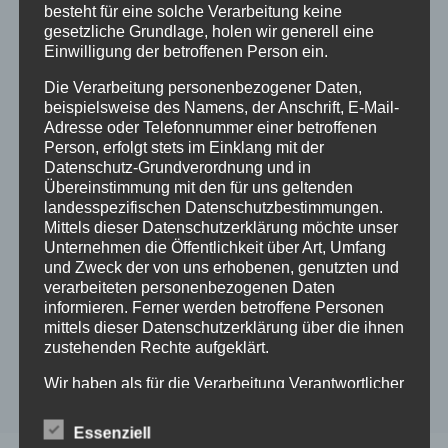
Heute
Nächste
Veranstaltungen
Vorherige
besteht für eine solche Verarbeitung keine
Veranstaltung
gesetzliche Grundlage, holen wir generell eine
Einwilligung der betroffenen Person ein.
Kalender abonnieren
Die Verarbeitung personenbezogener Daten,
beispielsweise des Namens, der Anschrift, E-Mail-
Adresse oder Telefonnummer einer betroffenen
Person, erfolgt stets im Einklang mit der
Datenschutz-Grundverordnung und in
Übereinstimmung mit den für uns geltenden
landesspezifischen Datenschutzbestimmungen.
Mittels dieser Datenschutzerklärung möchte unser
Unternehmen die Öffentlichkeit über Art, Umfang
und Zweck der von uns erhobenen, genutzten und
verarbeiteten personenbezogenen Daten
informieren. Ferner werden betroffene Personen
mittels dieser Datenschutzerklärung über die ihnen
zustehenden Rechte aufgeklärt.
Wir haben als für die Verarbeitung Verantwortlicher
zahlreiche technische und organisatorische
Maßnahmen umgesetzt, um einen möglichst
Essenziell
lückenlosen Schutz der über diese Internetseite