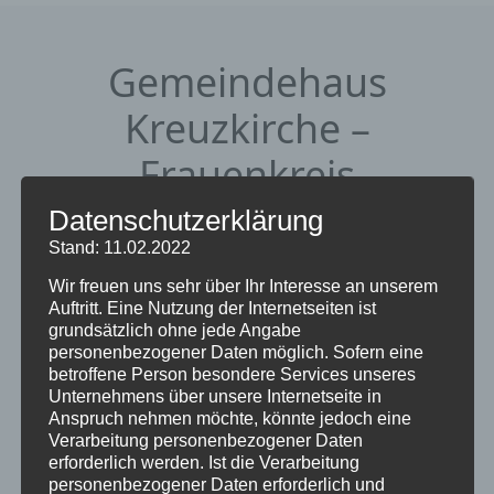
Gemeindehaus
Kreuzkirche –
Frauenkreis
Datenschutzerklärung
22. Mai 2026
von Martina Dilchert
Stand: 11.02.2022
Veranstaltungen
Veranstalt
Veranst
Wir freuen uns sehr über Ihr Interesse an unserem
Anstehend
Suche
Zusammenf
Auftritt. Eine Nutzung der Internetseiten ist
Ansicht
Suche
Datum
grundsätzlich ohne jede Angabe
Aug. 2026
Navigat
auswählen.
und
personenbezogener Daten möglich. Sofern eine
betroffene Person besondere Services unseres
15:00
-
17:00
Ansichten,
DO.
Unternehmens über unsere Internetseite in
13
Gemeindehaus Kreuzkirche – Frauenkreis
Navigation
Anspruch nehmen möchte, könnte jedoch eine
Verarbeitung personenbezogener Daten
erforderlich werden. Ist die Verarbeitung
personenbezogener Daten erforderlich und