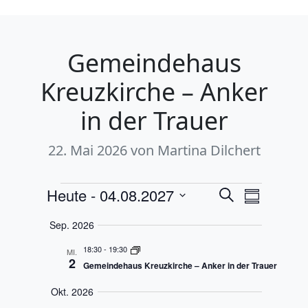
Gemeindehaus
Kreuzkirche – Anker
in der Trauer
22. Mai 2026
von Martina Dilchert
Veranstaltungen
Veranstalt
Veranst
Heute
 - 
04.08.2027
Suche
Zusammenf
Ansicht
Suche
Datum
Sep. 2026
Navigat
auswählen.
und
18:30
-
19:30
Ansichten,
MI.
2
Gemeindehaus Kreuzkirche – Anker in der Trauer
Navigation
Okt. 2026