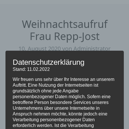
Weihnachtsaufruf
Frau Repp-Jost
10. August 2020
von Administrator
Datenschutzerklärung
Download
44
Dateigröße
4.54 MB
Datei-Anzahl
1
Stand: 11.02.2022
Erstellungsdatum
10. August 2020
Zuletzt aktualisiert
11. August 2020
Wir freuen uns sehr über Ihr Interesse an unserem
Auftritt. Eine Nutzung der Internetseiten ist
grundsätzlich ohne jede Angabe
personenbezogener Daten möglich. Sofern eine
Download
betroffene Person besondere Services unseres
Unternehmens über unsere Internetseite in
Anspruch nehmen möchte, könnte jedoch eine
Verarbeitung personenbezogener Daten
BESCHREIBUNG
erforderlich werden. Ist die Verarbeitung