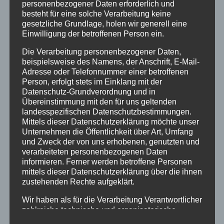
personenbezogener Daten erforderlich und
Noch 135 Tage bis Weihnachten. Wie wollen wir in
besteht für eine solche Verarbeitung keine
Corona-Zeiten Weihnachten feiern? Darüber macht
gesetzliche Grundlage, holen wir generell eine
sich Pfarrerin Repp-Jost Gedanken.
Einwilligung der betroffenen Person ein.
Die Verarbeitung personenbezogener Daten,
beispielsweise des Namens, der Anschrift, E-Mail-
Adresse oder Telefonnummer einer betroffenen
KATEGORIEN & TAGS
Person, erfolgt stets im Einklang mit der
Podcasts
Datenschutz-Grundverordnung und in
Übereinstimmung mit den für uns geltenden
landesspezifischen Datenschutzbestimmungen.
Mittels dieser Datenschutzerklärung möchte unser
SIMILAR DOWNLOADS
Unternehmen die Öffentlichkeit über Art, Umfang
und Zweck der von uns erhobenen, genutzten und
verarbeiteten personenbezogenen Daten
No related download found!
informieren. Ferner werden betroffene Personen
mittels dieser Datenschutzerklärung über die ihnen
zustehenden Rechte aufgeklärt.
Wir haben als für die Verarbeitung Verantwortlicher
zahlreiche technische und organisatorische
Administrator
Updated 11. August 2020
Maßnahmen umgesetzt, um einen möglichst