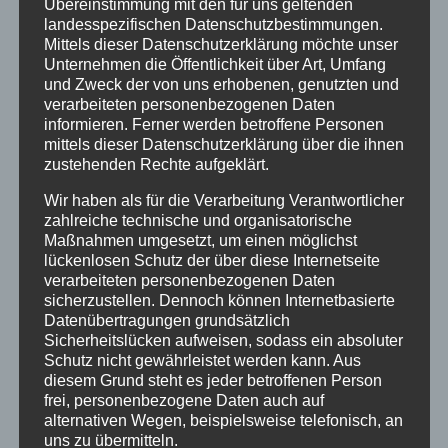
Übereinstimmung mit den für uns geltenden
Kirchenmusiker Friedrich Hönsch und
landesspezifischen Datenschutzbestimmungen.
Siegried Neuber, ins Leben gerufen hatten. Die
Mittels dieser Datenschutzerklärung möchte unser
Unternehmen die Öffentlichkeit über Art, Umfang
von ihr geleiteten Chor- und
und Zweck der von uns erhobenen, genutzten und
Orchesterkonzerte in der Neustädter Kirche
verarbeiteten personenbezogenen Daten
waren regelmäßig ausverkauft. KMD Susanne
informieren. Ferner werden betroffene Personen
Voss verstand es, sowohl Traditionen wie z.B.
mittels dieser Datenschutzerklärung über die ihnen
die Adventsvesper am ersten Samstag vor
zustehenden Rechte aufgeklärt.
dem Ersten Advent, oder die Gestaltung der
Wir haben als für die Verarbeitung Verantwortlicher
Christmette an Heiligabend in der Neustädter
zahlreiche technische und organisatorische
Kirche zu pflegen, als auch neue Ideen wie z.B.
Maßnahmen umgesetzt, um einen möglichst
„20 Minuten aus Oper und Operette“ am
lückenlosen Schutz der über diese Internetseite
verarbeiteten personenbezogenen Daten
Johannisfestfreitag in der Marktkirche zu
sicherzustellen. Dennoch können Internetbasierte
etablieren. Bei Kindern und Publikum
Datenübertragungen grundsätzlich
gleichermaßen beliebt waren Aufführungen
Sicherheitslücken aufweisen, sodass ein absoluter
von Kinder-Musicals. Dabei wurde sie von
Schutz nicht gewährleistet werden kann. Aus
einem großen Kreis an Ehrenamtlichen,
diesem Grund steht es jeder betroffenen Person
frei, personenbezogene Daten auch auf
Eltern, aber auch aus dem Jungen Theater
alternativen Wegen, beispielsweise telefonisch, an
Eschwege und dem Arbeitskreis Open Flair
uns zu übermitteln.