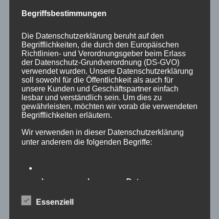
unterstützt. Sie pflegte gute Kontakte zu
Musikerinnen und Musikern in der Region,
Begriffsbestimmungen
insbesondere zur katholischen Ökumene, der
Die Datenschutzerklärung beruht auf den
Musikschule Werra-Meissner und den
Begrifflichkeiten, die durch den Europäischen
zahlreichen Chorleiterinnen und Chorleitern
Richtlinien- und Verordnungsgeber beim Erlass
kirchlicher und weltlicher Chöre. Als
der Datenschutz-Grundverordnung (DS-GVO)
verwendet wurden. Unsere Datenschutzerklärung
Bezirkskantorin war es ihr Anliegen,
soll sowohl für die Öffentlichkeit als auch für
insbesondere die kleinen Chöre in der Region
unsere Kunden und Geschäftspartner einfach
mit Rat und Tat zu unterstützen. Dabei hat so
lesbar und verständlich sein. Um dies zu
gewährleisten, möchten wir vorab die verwendeten
mancher Chor durch ihre Projektinitiativen
Begrifflichkeiten erläutern.
neuen Schwung erhalten.
Wir verwenden in dieser Datenschutzerklärung
Musikalisch galt ihre Liebe den
unter anderem die folgenden Begriffe:
skandinavischen Klangwelten, wobei die
Sprachvielfalt der nordischen Volkslieder die
Chöre manchmal an ihre Grenzen brachte.
a) personenbezogene Daten
Als sensible Organistin begleitete sie viele
Essenziell
Personenbezogene Daten sind alle
Jahre an Orgel und Klavier die Gottesdienste
Informationen, die sich auf eine identifizierte
in der Neustädter Kirche und in der