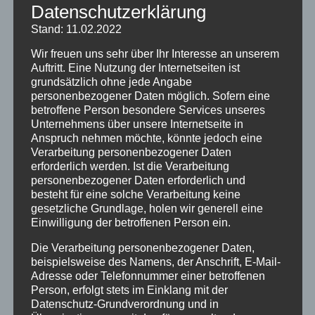
Datenschutzerklärung
Stand: 11.02.2022
Seit 1992 hat Bezirkskantorin Susanne Voss
Wir freuen uns sehr über Ihr Interesse an unserem
die kirchenmusikalische Arbeit in Eschwege
Auftritt. Eine Nutzung der Internetseiten ist
und im Kirchenkreis Werra-Meißner geprägt.
grundsätzlich ohne jede Angabe
Mit ihrer außergewöhnlichen Begabung, alle
personenbezogener Daten möglich. Sofern eine
Generationen, von Kindern bis zu Senioren,
betroffene Person besondere Services unseres
Unternehmens über unsere Internetseite in
für das Singen zu begeistern und sie in den
Anspruch nehmen möchte, könnte jedoch eine
verschiedensten Chören anzuleiten, zu
Verarbeitung personenbezogener Daten
schulen und daraus einen gemeinsamen
erforderlich werden. Ist die Verarbeitung
Chorklang zu formen, hat sie in den 33 Jahren
personenbezogener Daten erforderlich und
ihrer Wirksamkeit eine große
besteht für eine solche Verarbeitung keine
gesetzliche Grundlage, holen wir generell eine
generationenübergreifende Chorarbeit
Einwilligung der betroffenen Person ein.
aufgebaut. Bei den jährlichen konzertanten
Aufführungen großer klassischer, aber auch
Die Verarbeitung personenbezogener Daten,
zeitgenössischer Werke wirkten oft 80
beispielsweise des Namens, der Anschrift, E-Mail-
Adresse oder Telefonnummer einer betroffenen
Sängerinnen und Sänger im Alter zwischen 14
Person, erfolgt stets im Einklang mit der
und 75 Jahren mit. Sie baute damit auf eine
Datenschutz-Grundverordnung und in
Tradition auf, die bereits ihre Vorgänger, die