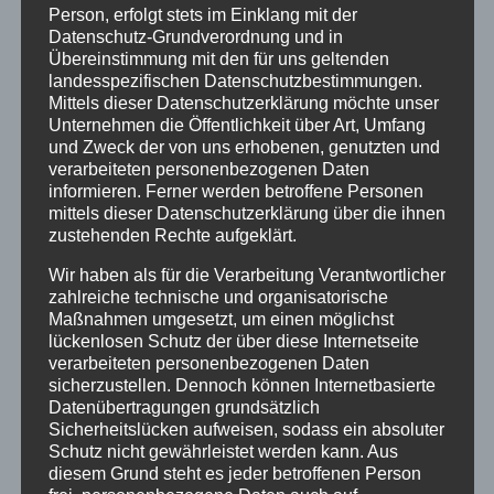
Person, erfolgt stets im Einklang mit der
Der neue Kirchenvorstand setzt sich aus
Datenschutz-Grundverordnung und in
gewählten und berufenen Mitgliedern
Übereinstimmung mit den für uns geltenden
zusammen. Von den insgesamt 17
landesspezifischen Datenschutzbestimmungen.
Mittels dieser Datenschutzerklärung möchte unser
Kandidatinnen und Kandidaten konnten für
Unternehmen die Öffentlichkeit über Art, Umfang
12 Personen Stimmen abgegeben werden.
und Zweck der von uns erhobenen, genutzten und
verarbeiteten personenbezogenen Daten
Gewählt wurden:
informieren. Ferner werden betroffene Personen
mittels dieser Datenschutzerklärung über die ihnen
Katrin Alsleben
zustehenden Rechte aufgeklärt.
Dr. Marion Haase
Wir haben als für die Verarbeitung Verantwortlicher
zahlreiche technische und organisatorische
Astrid Fey
Maßnahmen umgesetzt, um einen möglichst
lückenlosen Schutz der über diese Internetseite
Nicola Alexander Ferl
verarbeiteten personenbezogenen Daten
sicherzustellen. Dennoch können Internetbasierte
Jasmin Schlee
Datenübertragungen grundsätzlich
Sicherheitslücken aufweisen, sodass ein absoluter
Annette Lieberknecht-Wolf
Schutz nicht gewährleistet werden kann. Aus
diesem Grund steht es jeder betroffenen Person
Ulrike Arnold