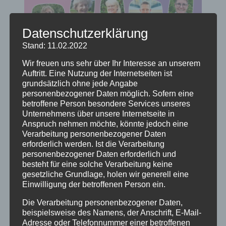
Datenschutzerklärung
Stand: 11.02.2022
Wir freuen uns sehr über Ihr Interesse an unserem
Auftritt. Eine Nutzung der Internetseiten ist
grundsätzlich ohne jede Angabe
personenbezogener Daten möglich. Sofern eine
betroffene Person besondere Services unseres
Unternehmens über unsere Internetseite in
Anspruch nehmen möchte, könnte jedoch eine
Verarbeitung personenbezogener Daten
erforderlich werden. Ist die Verarbeitung
personenbezogener Daten erforderlich und
besteht für eine solche Verarbeitung keine
Wir danken allen, die sich an der Wahl
gesetzliche Grundlage, holen wir generell eine
Einwilligung der betroffenen Person ein.
beteiligt haben, ganz herzlich!
Die Verarbeitung personenbezogener Daten,
Die Wahlbeteiligung lag in unserer Gemeinde
beispielsweise des Namens, der Anschrift, E-Mail-
bei 13,8 %, im Kirchenkreis bei 48 %.
Adresse oder Telefonnummer einer betroffenen