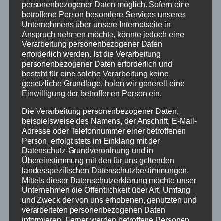
personenbezogener Daten möglich. Sofern eine
betroffene Person besondere Services unseres
Unternehmens über unsere Internetseite in
Anspruch nehmen möchte, könnte jedoch eine
Verarbeitung personenbezogener Daten
erforderlich werden. Ist die Verarbeitung
personenbezogener Daten erforderlich und
besteht für eine solche Verarbeitung keine
gesetzliche Grundlage, holen wir generell eine
Einwilligung der betroffenen Person ein.
Die Verarbeitung personenbezogener Daten,
beispielsweise des Namens, der Anschrift, E-Mail-
Adresse oder Telefonnummer einer betroffenen
Person, erfolgt stets im Einklang mit der
Datenschutz-Grundverordnung und in
Übereinstimmung mit den für uns geltenden
Wie ist die Stimmung derzeit in England? Was
landesspezifischen Datenschutzbestimmungen.
Mittels dieser Datenschutzerklärung möchte unser
bewegt die Briten aktuell? Vor 80 Jahren
Unternehmen die Öffentlichkeit über Art, Umfang
besiegten die Alliierten Nazi-Deutschland. Wie
und Zweck der von uns erhobenen, genutzten und
schaut man heute auf Deutschland und den
verarbeiteten personenbezogenen Daten
Westen?
informieren. Ferner werden betroffene Personen