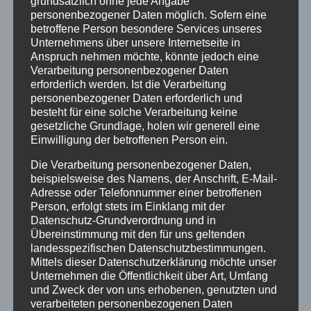
grundsätzlich ohne jede Angabe
personenbezogener Daten möglich. Sofern eine
betroffene Person besondere Services unseres
Unternehmens über unsere Internetseite in
Anspruch nehmen möchte, könnte jedoch eine
Verarbeitung personenbezogener Daten
erforderlich werden. Ist die Verarbeitung
personenbezogener Daten erforderlich und
besteht für eine solche Verarbeitung keine
gesetzliche Grundlage, holen wir generell eine
Einwilligung der betroffenen Person ein.
Kleine Abendmahlsfeier mit Frühstück im
Die Verarbeitung personenbezogener Daten,
Gemeindehaus
beispielsweise des Namens, der Anschrift, E-Mail-
Adresse oder Telefonnummer einer betroffenen
Sonntag, 5. Januar 2025, 9.00 Uhr,
Person, erfolgt stets im Einklang mit der
Datenschutz-Grundverordnung und in
Marktkirche
Anders als im Gottesdienstplan
Übereinstimmung mit den für uns geltenden
des Gemeindebriefs abgedruckt, beginnt die
landesspezifischen Datenschutzbestimmungen.
Andacht um 9.00 Uhr.
Mittels dieser Datenschutzerklärung möchte unser
Unternehmen die Öffentlichkeit über Art, Umfang
Frisch und fast unberührt liegt das neue Jahr
und Zweck der von uns erhobenen, genutzten und
vor uns, wie der Anbruch eines neuen Tages.
verarbeiteten personenbezogenen Daten