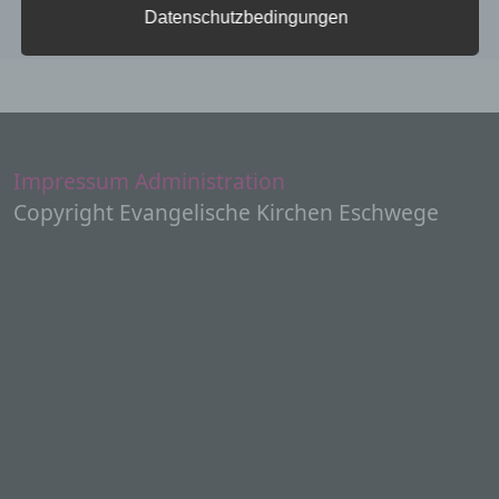
der Datenschutz-Grundverordnung (DS-GVO)
Datenschutzbedingungen
verwendet wurden. Unsere Datenschutzerklärung
soll sowohl für die Öffentlichkeit als auch für
unsere Kunden und Geschäftspartner einfach
lesbar und verständlich sein. Um dies zu
gewährleisten, möchten wir vorab die verwendeten
Begrifflichkeiten erläutern.
Wir verwenden in dieser Datenschutzerklärung
Impressum
Administration
unter anderem die folgenden Begriffe:
Copyright Evangelische Kirchen Eschwege
a) personenbezogene Daten
Personenbezogene Daten sind alle
Informationen, die sich auf eine identifizierte
oder identifizierbare natürliche Person (im
Folgenden „betroffene Person") beziehen. Als
identifizierbar wird eine natürliche Person
angesehen, die direkt oder indirekt,
insbesondere mittels Zuordnung zu einer
Kennung wie einem Namen, zu einer
Kennnummer, zu Standortdaten, zu einer