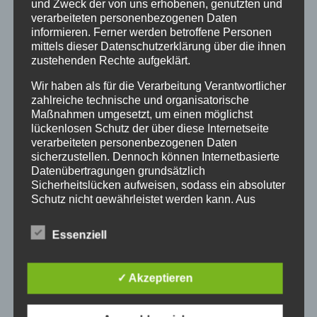
und Zweck der von uns erhobenen, genutzten und
Sonntagmorgen noch still.
verarbeiteten personenbezogenen Daten
informieren. Ferner werden betroffene Personen
Es hat mich Überwindung kostet, so früh
mittels dieser Datenschutzerklärung über die ihnen
aufzusehen – und das am Sonntag.
zustehenden Rechte aufgeklärt.
Bestimmt ging es den ersten Christen nicht
Wir haben als für die Verarbeitung Verantwortlicher
anders, als sie sich am ersten Tag der Woche
zahlreiche technische und organisatorische
Maßnahmen umgesetzt, um einen möglichst
versammelten, um an ihren Herrn, Jesus
lückenlosen Schutz der über diese Internetseite
Christus, zu erinnern. In den Zeichen von Brot
verarbeiteten personenbezogenen Daten
und Wein waren sie ihm nahe. Und die
sicherzustellen. Dennoch können Internetbasierte
Gemeinschaft am Tisch stärkte sie und
Datenübertragungen grundsätzlich
machte ihnen Mut.
Sicherheitslücken aufweisen, sodass ein absoluter
Schutz nicht gewährleistet werden kann. Aus
Mehr brauchen auch wir nicht an diesem
diesem Grund steht es jeder betroffenen Person
frei, personenbezogene Daten auch auf
Sonntagmorgen: Ein schlichter runder Tisch,
Essenziell
alternativen Wegen, beispielsweise telefonisch, an
Brot und Wein, ein Bibelwort, Raum für Stille,
uns zu übermitteln.
Lied, Gebet und Segen. Wer möchte, bleibt
✓ Akzeptieren
zum gemeinsamen Frühstück, bei dem wir
Begriffsbestimmungen
teilen, was jede und jeder mitbringt.
Die Datenschutzerklärung beruht auf den