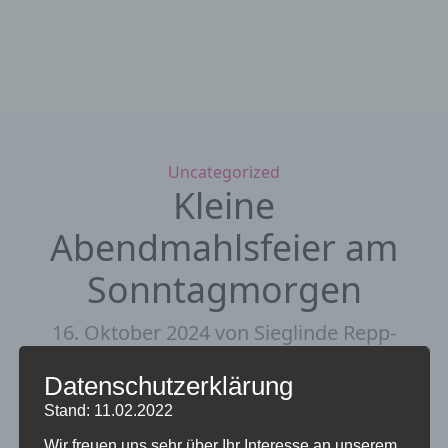
Kategorien
Uncategorized
Kleine
Abendmahlsfeier am
Sonntagmorgen
16. Oktober 2024
von Sieglinde Repp-
Jost
Datenschutzerklärung
Sonntag, 20. Oktober2024 um 8.30 Uhr in
Stand: 11.02.2022
der Marktkirche
Wir freuen uns sehr über Ihr Interesse an unserem