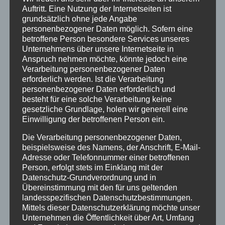
Auftritt. Eine Nutzung der Internetseiten ist
grundsätzlich ohne jede Angabe
personenbezogener Daten möglich. Sofern eine
betroffene Person besondere Services unseres
Unternehmens über unsere Internetseite in
Anspruch nehmen möchte, könnte jedoch eine
Verarbeitung personenbezogener Daten
erforderlich werden. Ist die Verarbeitung
personenbezogener Daten erforderlich und
besteht für eine solche Verarbeitung keine
gesetzliche Grundlage, holen wir generell eine
Einwilligung der betroffenen Person ein.
Die Verarbeitung personenbezogener Daten,
beispielsweise des Namens, der Anschrift, E-Mail-
Adresse oder Telefonnummer einer betroffenen
Person, erfolgt stets im Einklang mit der
Datenschutz-Grundverordnung und in
Übereinstimmung mit den für uns geltenden
Das Licht der aufgehenden Herbstsonne
landesspezifischen Datenschutzbestimmungen.
scheint warm durch die farbigen Fenster der
Mittels dieser Datenschutzerklärung möchte unser
Unternehmen die Öffentlichkeit über Art, Umfang
Marktkirche. Auf den Straßen ist es an diesem