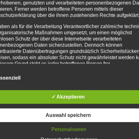
rhobenen, genutzten und verarbeiteten personenbezogenen Da
mieren. Ferner werden betroffene Personen mittels dieser
schutzerklärung über die ihnen zustehenden Rechte aufgeklärt
aben als für die Verarbeitung Verantwortlicher zahlreiche techn
rganisatorische Maßnahmen umgesetzt, um einen möglichst
nlosen Schutz der über diese Internetseite verarbeiteten
nenbezogenen Daten sicherzustellen. Dennoch können
netbasierte Datenübertragungen grundsätzlich Sicherheitslücke
isen, sodass ein absoluter Schutz nicht gewährleistet werden k
iesem Grund steht es jeder betroffenen Person frei,
nenbezogene Daten auch auf alternativen Wegen, beispielswe
onisch, an uns zu übermitteln.
ssenziell
iffsbestimmungen
✓ Akzeptieren
atenschutzerklärung beruht auf den Begrifflichkeiten, die durch
äischen Richtlinien- und Verordnungsgeber beim Erlass der
schutz-Grundverordnung (DS-GVO) verwendet wurden. Unser
Auswahl speichern
schutzerklärung soll sowohl für die Öffentlichkeit als auch für u
n und Geschäftspartner einfach lesbar und verständlich sein.
zu gewährleisten, möchten wir vorab die verwendeten
Personalisieren
flichkeiten erläutern.