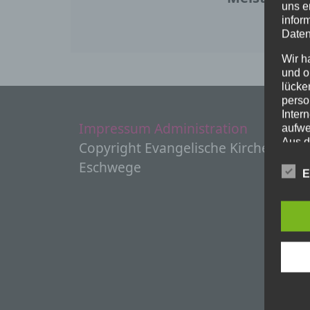
uns e
infor
Daten
Wir h
und o
lücke
perso
Inter
Impressum
Administration
aufwe
Aus d
Copyright Evangelische Kirchen
perso
Eschwege
telef
E
Begr
Die D
Europ
Daten
Daten
Kunde
dies 
Begrif