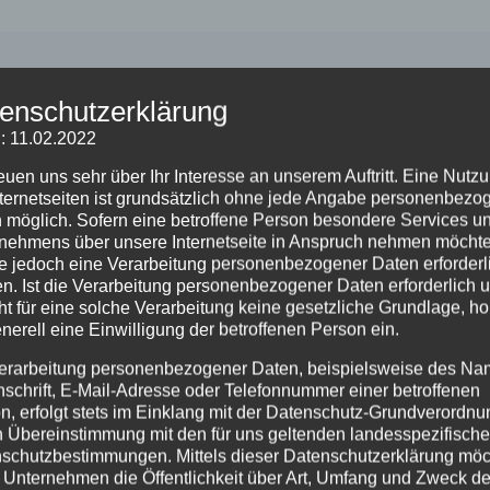
Kategorien
Uncategorized
enschutzerklärung
n Jericho – und 
: 11.02.2022
reuen uns sehr über Ihr Interesse an unserem Auftritt. Eine Nutz
nternetseiten ist grundsätzlich ohne jede Angabe personenbezo
10. Februar 2024
von Auferstehungskirche
 möglich. Sofern eine betroffene Person besondere Services u
nehmens über unsere Internetseite in Anspruch nehmen möchte
dienst mit gereimter
e jedoch eine Verarbeitung personenbezogener Daten erforderl
n. Ist die Verarbeitung personenbezogener Daten erforderlich 
ht für eine solche Verarbeitung keine gesetzliche Grundlage, ho
predigt in der
enerell eine Einwilligung der betroffenen Person ein.
erarbeitung personenbezogener Daten, beispielsweise des Na
tehungskirche
nschrift, E-Mail-Adresse oder Telefonnummer einer betroffenen
n, erfolgt stets im Einklang mit der Datenschutz-Grundverordnu
n Übereinstimmung mit den für uns geltenden landesspezifisch
mihi, 11. Februar 2024, 10.00 Uhr, Pfarrer Jo
schutzbestimmungen. Mittels dieser Datenschutzerklärung mö
 Unternehmen die Öffentlichkeit über Art, Umfang und Zweck de