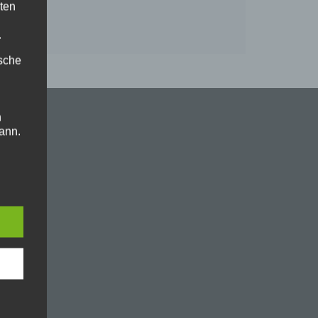
ten
.
ische
n
ann.
ise
 den
e
nsere
 Um