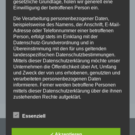
gesetzliche Grundlage, holen wir generell eine
Einwilligung der betroffenen Person ein.
Die Verarbeitung personenbezogener Daten,
beispielsweise des Namens, der Anschrift, E-Mail-
Adresse oder Telefonnummer einer betroffenen
Person, erfolgt stets im Einklang mit der
Datenschutz-Grundverordnung und in
Übereinstimmung mit den für uns geltenden
landesspezifischen Datenschutzbestimmungen.
Mittels dieser Datenschutzerklärung möchte unser
Im Anschluss an den Gottesdienst Begegnung
Unternehmen die Öffentlichkeit über Art, Umfang
bei Sekt und Selters.
und Zweck der von uns erhobenen, genutzten und
verarbeiteten personenbezogenen Daten
HERZLICH WILLKOMMEN!
informieren. Ferner werden betroffene Personen
mittels dieser Datenschutzerklärung über die ihnen
zustehenden Rechte aufgeklärt.
Wir haben als für die Verarbeitung Verantwortlicher
zahlreiche technische und organisatorische
Essenziell
Maßnahmen umgesetzt, um einen möglichst
lückenlosen Schutz der über diese Internetseite
verarbeiteten personenbezogenen Daten
✓ Akzeptieren