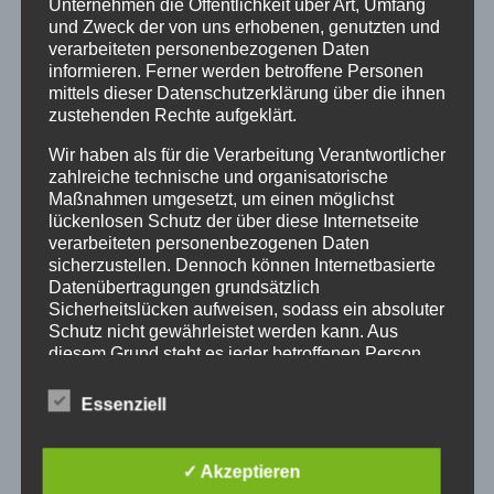
Judenhass entgegenzutreten. Zum Abschluss
Unternehmen die Öffentlichkeit über Art, Umfang
und Zweck der von uns erhobenen, genutzten und
gingen die Teilnehmenden zum Bahnhof, von
verarbeiteten personenbezogenen Daten
wo die jüdischen Frauen und Männer
informieren. Ferner werden betroffene Personen
abtransportiert wurden und legten an dem
mittels dieser Datenschutzerklärung über die ihnen
Koffer-Mahnmal Steine mit den Namen der
zustehenden Rechte aufgeklärt.
Deportierten ab. Eine beeindruckende Geste.
Wir haben als für die Verarbeitung Verantwortlicher
Moderiert wurde die Veranstaltung von Dr.
zahlreiche technische und organisatorische
Martin Arnold, Verein der Freude und
Maßnahmen umgesetzt, um einen möglichst
Freundinnen jüdischen Lebens im Werra-
lückenlosen Schutz der über diese Internetseite
Meißner-Kreis und musikalisch begleitet von
verarbeiteten personenbezogenen Daten
sicherzustellen. Dennoch können Internetbasierte
Costica Zaharia am Saxophon.
Datenübertragungen grundsätzlich
Sicherheitslücken aufweisen, sodass ein absoluter
Schutz nicht gewährleistet werden kann. Aus
diesem Grund steht es jeder betroffenen Person
frei, personenbezogene Daten auch auf
alternativen Wegen, beispielsweise telefonisch, an
Essenziell
uns zu übermitteln.
Begriffsbestimmungen
✓ Akzeptieren