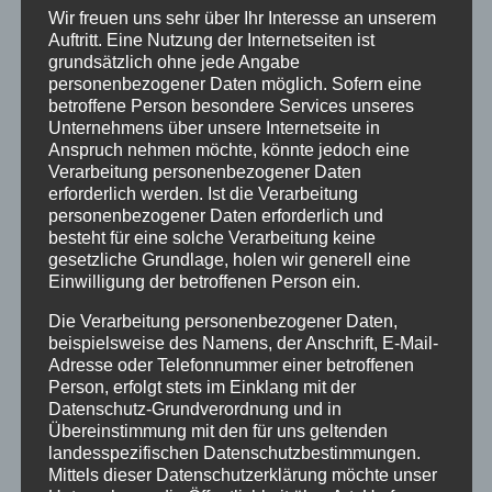
6. September 2022
von Sieglinde
Wir freuen uns sehr über Ihr Interesse an unserem
Auftritt. Eine Nutzung der Internetseiten ist
Repp-Jost
grundsätzlich ohne jede Angabe
personenbezogener Daten möglich. Sofern eine
Heute, vor 80 Jahren, am 6.9.1942, wurden die
betroffene Person besondere Services unseres
letzten jüdischen Eschweger in das KZ
Unternehmens über unsere Internetseite in
Anspruch nehmen möchte, könnte jedoch eine
Theresienstadt deportiert. Gestern Abend
Verarbeitung personenbezogener Daten
kamen junge und alte Eschweger Bürger und
erforderlich werden. Ist die Verarbeitung
Bürgerinnen vor der ehemaligen Synagoge,
personenbezogener Daten erforderlich und
der heutigen Neuapostolischen Kirche,
besteht für eine solche Verarbeitung keine
zusammen, um an die jüdischen Vertriebenen
gesetzliche Grundlage, holen wir generell eine
Einwilligung der betroffenen Person ein.
und Ermordeten zu erinnern. Jugendliche der
Anne-Frank-Schule und der Evang.
Die Verarbeitung personenbezogener Daten,
Stadtkirchengemeinde lasen
beispielsweise des Namens, der Anschrift, E-Mail-
Zeitzeugenberichte. Bürgermeister Alexander
Adresse oder Telefonnummer einer betroffenen
Person, erfolgt stets im Einklang mit der
Heppe richtete eindringliche Worte an alle,
Datenschutz-Grundverordnung und in
heute Verantwortung für Freiheit und
Übereinstimmung mit den für uns geltenden
Achtung der Menschenwürde zu übernehmen
landesspezifischen Datenschutzbestimmungen.
und jeder Form von Antisemitismus und
Mittels dieser Datenschutzerklärung möchte unser