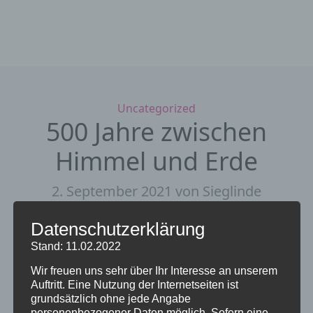
Kategorien
Uncategorized
500 Jahre zwischen
Himmel und Erde
2. September 2021
von Sieglinde
Repp-Jost
Datenschutzerklärung
Stand: 11.02.2022
Wir freuen uns sehr über Ihr Interesse an unserem
NEUSTÄDTER KIRCHE, St. Katharina
Auftritt. Eine Nutzung der Internetseiten ist
grundsätzlich ohne jede Angabe
NACHFEIER am 12.09.2021
personenbezogener Daten möglich. Sofern eine