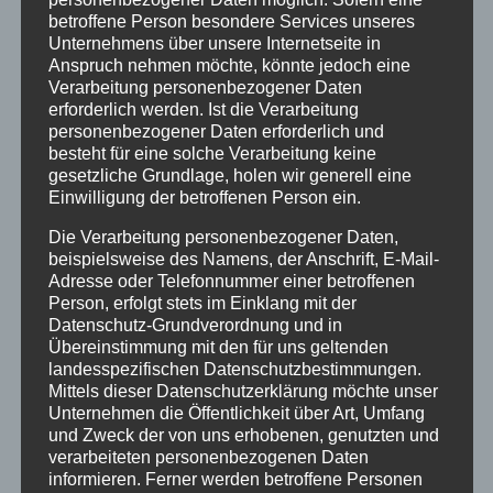
betroffene Person besondere Services unseres
10:00 Uhr Gottesdienst
Unternehmens über unsere Internetseite in
Anspruch nehmen möchte, könnte jedoch eine
„Katharina: Mutig zwischen Himmel und
Verarbeitung personenbezogener Daten
Erde.“
erforderlich werden. Ist die Verarbeitung
personenbezogener Daten erforderlich und
Registrierung unter:
besteht für eine solche Verarbeitung keine
gesetzliche Grundlage, holen wir generell eine
stadtkircheeschwege.churchevents.de
Einwilligung der betroffenen Person ein.
Die Verarbeitung personenbezogener Daten,
11:30 Uhr Platzkonzert des Eschweger
beispielsweise des Namens, der Anschrift, E-Mail-
Posaunenchors
Adresse oder Telefonnummer einer betroffenen
Person, erfolgt stets im Einklang mit der
12:15 Uhr geistliche Kirchenführung
Datenschutz-Grundverordnung und in
Übereinstimmung mit den für uns geltenden
12:30 Uhr Kinderkirchenführung
landesspezifischen Datenschutzbestimmungen.
Mittels dieser Datenschutzerklärung möchte unser
13:30 Uhr Kurrende-Konzert
Unternehmen die Öffentlichkeit über Art, Umfang
und Zweck der von uns erhobenen, genutzten und
11:00 – 14:00 Uhr Kirchturmbesteigung
verarbeiteten personenbezogenen Daten
informieren. Ferner werden betroffene Personen
11:00 – 14:00 Uhr Drehorgelspieler