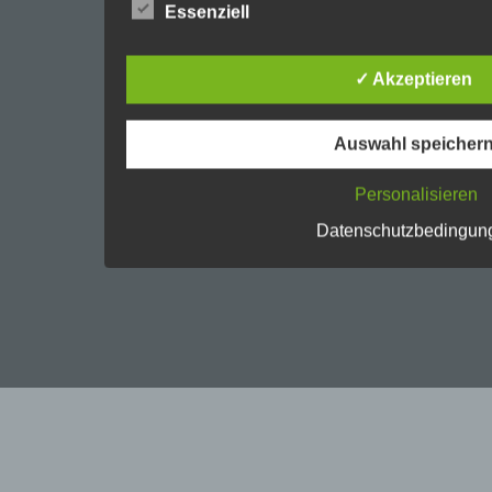
Essenziell
Datenschutzerklärung soll sowohl für die Öffent
Kunden und Geschäftspartner einfach lesbar u
dies zu gewährleisten, möchten wir vorab die
Begrifflichkeiten erläutern.
✓ Akzeptieren
Wir verwenden in dieser Datenschutzerklärun
folgenden Begriffe:
Auswahl speicher
Personalisieren
a) personenbezogene Daten
Datenschutzbedingun
Personenbezogene Daten sind alle Informa
identifizierte oder identifizierbare natürl
„betroffene Person") beziehen. Als identifi
Person angesehen, die direkt oder indirek
Zuordnung zu einer Kennung wie einem 
Kennnummer, zu Standortdaten, zu einer
einem oder mehreren besonderen Merkmal
physischen, physiologischen, genetische
wirtschaftlichen, kulturellen oder sozialen 
Person sind, identifiziert werden kann.