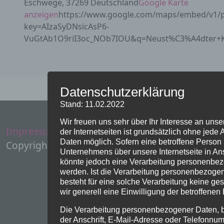
Eschwege, 37269 Deutschland
Google Karte
anzeigen
https://www.google.com/maps/embed/v1/p
key=AIzaSyDNsicAsP6-
VuGtAb1O9riI3oc_NOb7IOU&q=Neust%C3%A4dter+Ki
Datenschutzerklärung
Stand: 11.02.2022
Wir freuen uns sehr über Ihr Interesse an unse
Impressum
Administration
der Internetseiten ist grundsätzlich ohne je
Daten möglich. Sofern eine betroffene Perso
Copyright Evangelische Kirchen Eschwege
Unternehmens über unsere Internetseite in A
könnte jedoch eine Verarbeitung personenbez
werden. Ist die Verarbeitung personenbezogen
besteht für eine solche Verarbeitung keine ge
wir generell eine Einwilligung der betroffenen
Die Verarbeitung personenbezogener Daten, 
der Anschrift, E-Mail-Adresse oder Telefonnum