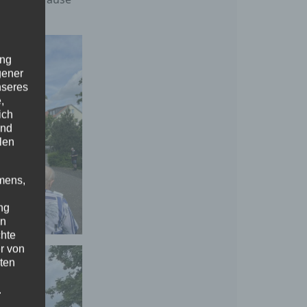
ung
gener
nseres
,
ich
und
len
mens,
ng
en
chte
r von
ten
.