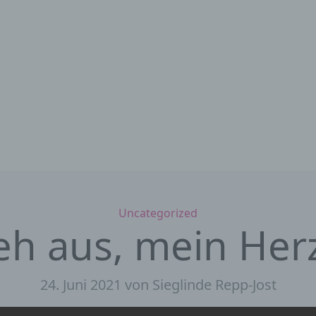
Kategorien
Uncategorized
eh aus, mein Her
24. Juni 2021
von Sieglinde Repp-Jost
st-Abschluss singt die Kreuzkirchengemeinde nach langer