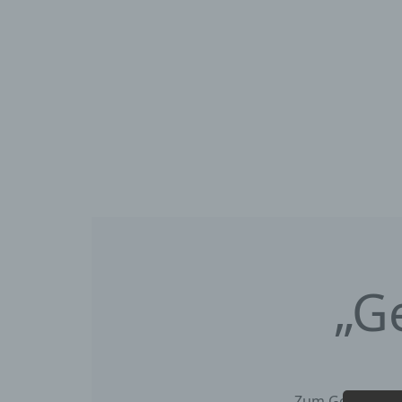
„G
Zum Gottesdien