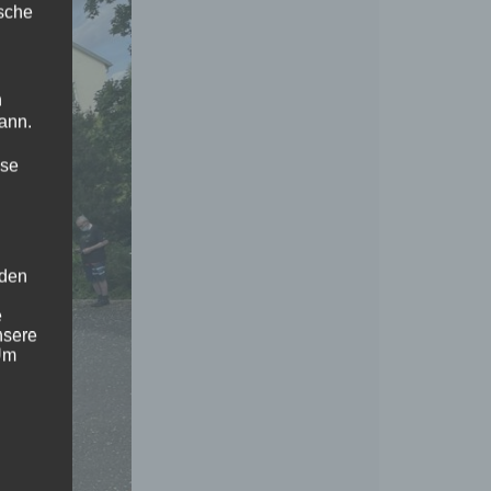
ische
n
ann.
ise
 den
e
nsere
 Um