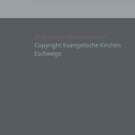
c
V
a
Z
Impressum
Administration
E
A
Copyright Evangelische Kirchen
V
e
Eschwege
V
d
E
p
e
e
P