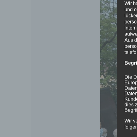
Wir h
und o
lücke
perso
Inter
aufwe
Aus d
perso
telef
Begr
Die D
Europ
Daten
Daten
Kunde
dies 
Begrif
Wir v
folge