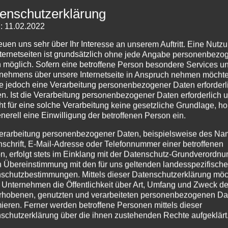
m: vor der Kirche!
enschutzerklärung
: 11.02.2022
reuen uns sehr über Ihr Interesse an unserem Auftritt. Eine Nutz
nternetseiten ist grundsätzlich ohne jede Angabe personenbezo
 möglich. Sofern eine betroffene Person besondere Services u
nehmens über unsere Internetseite in Anspruch nehmen möchte
e jedoch eine Verarbeitung personenbezogener Daten erforderl
n. Ist die Verarbeitung personenbezogener Daten erforderlich 
ht für eine solche Verarbeitung keine gesetzliche Grundlage, ho
enerell eine Einwilligung der betroffenen Person ein.
erarbeitung personenbezogener Daten, beispielsweise des Na
nschrift, E-Mail-Adresse oder Telefonnummer einer betroffenen
n, erfolgt stets im Einklang mit der Datenschutz-Grundverordnu
n Übereinstimmung mit den für uns geltenden landesspezifisch
schutzbestimmungen. Mittels dieser Datenschutzerklärung mö
 Unternehmen die Öffentlichkeit über Art, Umfang und Zweck de
rhobenen, genutzten und verarbeiteten personenbezogenen Da
mieren. Ferner werden betroffene Personen mittels dieser
schutzerklärung über die ihnen zustehenden Rechte aufgeklärt